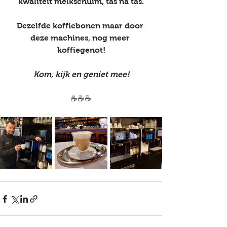
kwaliteit melkschuim, tas na tas.
Dezelfde koffiebonen maar door 
deze machines, nog meer 
koffiegenot!
Kom, kijk en geniet mee!
☕️☕️☕️