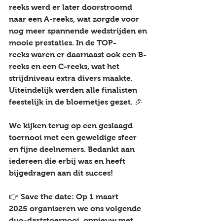
reeks
 werd er later doorstroomd 
naar een 
A-reeks
, wat zorgde voor 
nog meer spannende wedstrijden en 
mooie prestaties. In de 
TOP-
reeks
 waren er daarnaast ook een 
B-
reeks
 en een 
C-reeks
, wat het 
strijdniveau extra divers maakte. 
Uiteindelijk werden alle finalisten 
feestelijk in de bloemetjes gezet. 🎉
We kijken terug op een geslaagd 
toernooi met een geweldige sfeer 
en fijne deelnemers. Bedankt aan 
iedereen die erbij was en heeft 
bijgedragen aan dit succes!
👉 
Save the date:
 Op 
1 maart 
2025
 organiseren we ons volgende 
duo-dartstoernooi, opnieuw met 