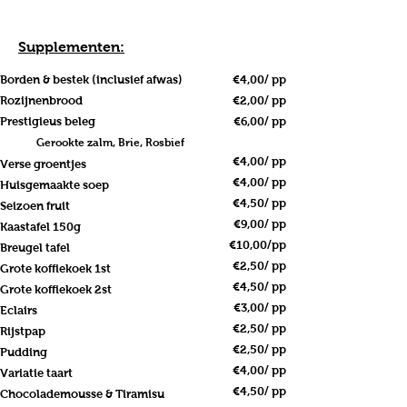
Supplementen:
Borden & bestek (inclusief afwas)
€4,00/ pp
Rozijnenbrood
€2,00/ pp
Prestigieus beleg
€6,00/ pp
Gerookte zalm, Brie, Rosbief
€4,00/ pp
Verse groentjes
€4,00/ pp
Huisgemaakte soep
€4,50/ pp
Seizoen fruit
€9,00/ pp
Kaastafel 150g
€10,00/pp
Breugel tafel
€2,50/ pp
Grote koffiekoek 1st
€4,50/ pp
Grote koffiekoek 2st
€3,00/ pp
Eclairs
€2,50/ pp
Rijstpap
€2,50/ pp
Pudding
€4,00/ pp
Variatie taart
€4,50/ pp
Chocolademousse & Tiramisu