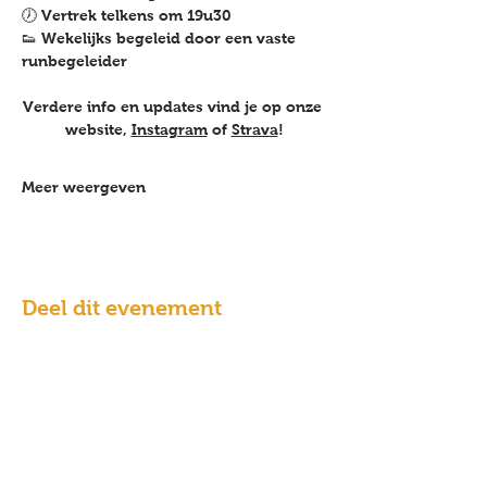
🕖 Vertrek telkens om 
19u30
👟 Wekelijks begeleid door een vaste 
runbegeleider
Verdere info en updates vind je op onze 
website, 
Instagram
 of 
Strava
!
Meer weergeven
Deel dit evenement
BOECKENBERG
SPORT & BUSINESS