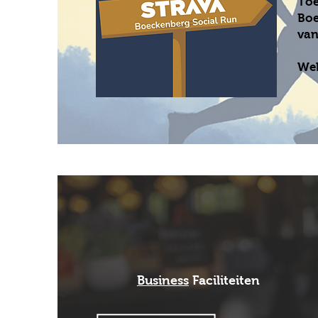
Toe
Boe
van
Wek
Business
Faciliteiten