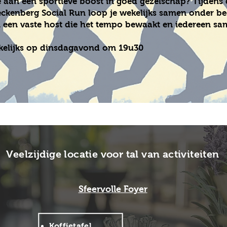
 aan een sportieve boost in goed gezelschap? Tijdens
ckenberg Social Run loop je wekelijks samen onder be
 een vaste host die het tempo bewaakt en iedereen s
elijks op dinsdagavond om 19u30
Veelzijdige locatie voor tal van activiteiten
Sfeervolle Foyer
Koffietafel