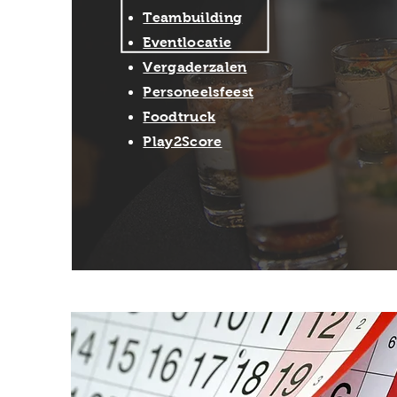
Teambuilding
Eventl
ocatie
Vergaderzalen
Personeelsfeest
Foodtruck
Play2Score