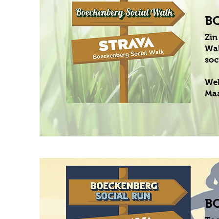
B
Zin
Wal
soc
Wek
Maa
B