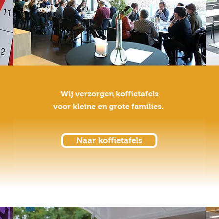
Wij verzorgen koffietafels
voor kleine en grote families.
Naar koffietafels