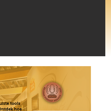
uiste tools
 Ontdek hoe