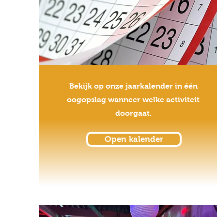
Bekijk op onze jaarkalender in één
oogopslag wanneer welke activiteit
doorgaat.
Open kalender