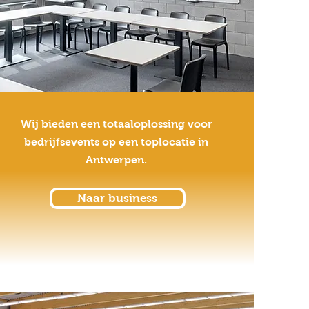
Wij bieden een totaaloplossing voor
bedrijfsevents op een toplocatie in
Antwerpen.
Naar business