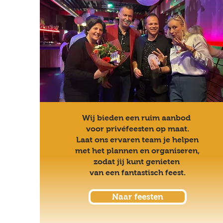
Wij bieden een ruim aanbod
voor privéfeesten op maat.
Laat ons ervaren team je helpen
met het plannen en organiseren,
zodat jij kunt genieten
van een fantastisch feest.
Naar feesten