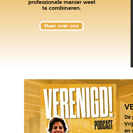
professionele manier weet
te combineren.
Meer over ons
V
Dé 
Vri
en 